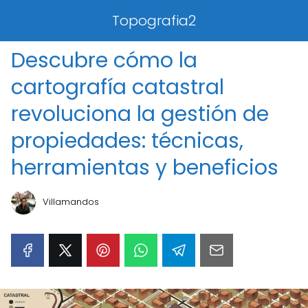
0%
Topografia2
Descubre cómo la
cartografía catastral
revoluciona la gestión de
propiedades: técnicas,
herramientas y beneficios
Villamandos