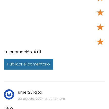
★
★
★
Tu puntuación:
Útil
umer23raita
23 agosto, 2024 a las 1:34 pm
Hello.