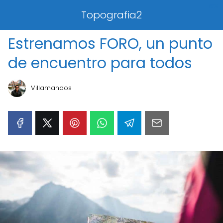
0%
Topografia2
Estrenamos FORO, un punto
de encuentro para todos
Villamandos